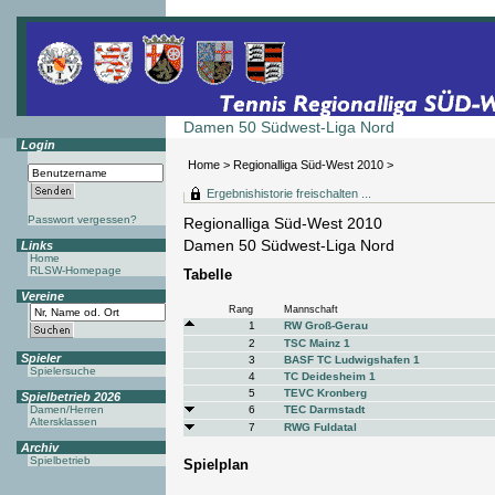
Damen 50 Südwest-Liga Nord
Login
Home
>
Regionalliga Süd-West 2010
>
Ergebnishistorie freischalten ...
Passwort vergessen?
Regionalliga Süd-West 2010
Damen 50 Südwest-Liga Nord
Links
Home
RLSW-Homepage
Tabelle
Vereine
Rang
Mannschaft
1
RW Groß-Gerau
2
TSC Mainz 1
Spieler
3
BASF TC Ludwigshafen 1
Spielersuche
4
TC Deidesheim 1
5
TEVC Kronberg
Spielbetrieb 2026
Damen/Herren
6
TEC Darmstadt
Altersklassen
7
RWG Fuldatal
Archiv
Spielbetrieb
Spielplan