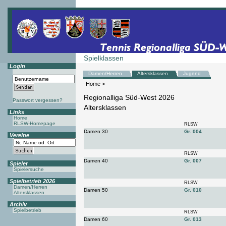
Spielklassen
Login
Damen/Herren
Altersklassen
Jugend
Home
>
Regionalliga Süd-West 2026
Passwort vergessen?
Altersklassen
Links
Home
RLSW-Homepage
RLSW
Damen 30
Gr. 004
Vereine
RLSW
Damen 40
Gr. 007
Spieler
Spielersuche
Spielbetrieb 2026
RLSW
Damen/Herren
Damen 50
Gr. 010
Altersklassen
Archiv
Spielbetrieb
RLSW
Damen 60
Gr. 013