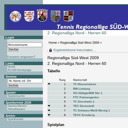
2. Regionalliga Nord - Herren 60
Login
Home
>
Regionalliga Süd-West 2009
>
Ergebnishistorie freischalten ...
Passwort vergessen?
Regionalliga Süd-West 2009
2. Regionalliga Nord - Herren 60
Links
Home
RLSW-Homepage
Tabelle
Vereine
Rang
Mannschaft
1
TC Rüsselsheim
2
RW Limburg
Spieler
3
SG Hüttigw/BW Sbr 1
Spielersuche
4
FTC Palmengarten
5
TC Siershahn 1
Spielbetrieb 2026
Damen/Herren
6
TEC Darmstadt
Altersklassen
7
TC Schwarz-Weiß Merzig 1
8
TEVC Kronberg
Archiv
Spielbetrieb
Spielplan