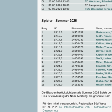
Di.
23.06.2026 13:00
TC Wolfsberg Pforzhe
Di.
30.06.2026 10:00
TC Langenargen 1
Di.
07.07.2026 13:00
TSG Backnang Tennis
Spieler - Sommer 2026
Rang
LK
ID-Nummer
Name, Vornam
1
LK12,0
14951052
Hertenstein, 
2
LK12,7
15050491
Kloth, Klaus
3
LK17,6
14900233
Rahmanzade
4
LK18,5
14850479
Kallina, Wol
5
LK18,6
14550328
Müller-Thoma
6
LK21,0
14550402
Bayer, Frank
7
LK22,8
14950490
Käppeler, Er
8
LK23,3
14050392
Truöl, Lothar
9
LK23,7
14650408
Miller, Reinfr
10
LK24,9
14750941
Spatzek, Ulr
11
LK25,0
14950495
Schmitt, Kurt
12
LK25,0
14790374
Bader, Wolfr
13
LK25,0
15150501
Peschke, Si
14
LK25,0
14850702
Blaha, Karl
(
15
LK25,0
14152139
Haase, Diete
Die Bilanzen berücksichtigen alle Sommer 2026 Spiele der
Dies ist ein Auszug der Nam. Meldung, die gesamte Nam
Für den Inhalt verantwortlich: Regionalliga Süd-West
© 1999-2026
nu Datenautomaten GmbH - Automatisierte 
Datenschutz