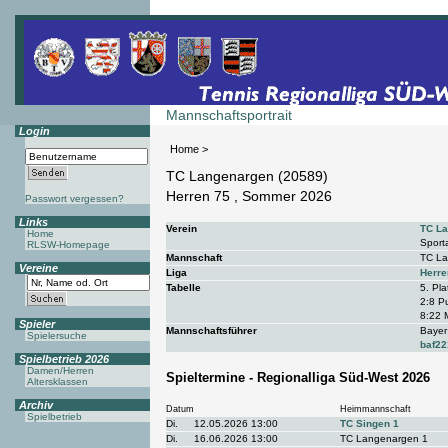
Mannschaftsportrait
Login
Home
>
TC Langenargen (20589)
Herren 75 , Sommer 2026
Passwort vergessen?
Links
Verein
TC La
Home
Sport
RLSW-Homepage
Mannschaft
TC La
Vereine
Liga
Herre
Tabelle
5. Pla
2:8 P
8:22 
Spieler
Mannschaftsführer
Bayer
Spielersuche
baf2
Spielbetrieb 2026
Damen/Herren
Spieltermine - Regionalliga Süd-West 2026
Altersklassen
Archiv
Datum
Heimmannschaft
Spielbetrieb
Di.
12.05.2026 13:00
TC Singen 1
Di.
16.06.2026 13:00
TC Langenargen 1