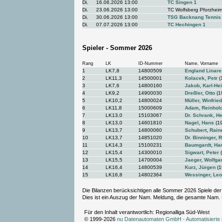
Di.
16.06.2026 13:00
TC Singen 1
Di.
23.06.2026 13:00
TC Wolfsberg Pforzheim
Di.
30.06.2026 13:00
TSG Backnang Tennis
Di.
07.07.2026 13:00
TC Hechingen 1
Spieler - Sommer 2026
Rang
LK
ID-Nummer
Name, Vorname
1
LK7,8
14800509
England Linare
2
LK11,3
14500001
Kolacek, Petr
(
3
LK7,6
14800160
Jakob, Karl-He
4
LK9,2
14900030
Dreßler, Otto
(1
5
LK10,2
14800024
Müller, Winfried
6
LK11,8
15000609
Adam, Reinhol
7
LK13,0
15103067
Dr. Schrank, H
8
LK13,0
14601810
Nagel, Hans
(1
9
LK13,7
14800060
Schubert, Rain
10
LK13,7
14851020
Dr. Binninger, 
11
LK14,3
15100231
Baumgardt, Ha
12
LK15,4
14300010
Sigwart, Peter
(
13
LK15,5
14700004
Jaeger, Wolfga
14
LK16,4
14800539
Kurz, Jürgen
(1
15
LK16,8
14802364
Wessinger, Leo
Die Bilanzen berücksichtigen alle Sommer 2026 Spiele der
Dies ist ein Auszug der Nam. Meldung, die gesamte Nam.
Für den Inhalt verantwortlich: Regionalliga Süd-West
© 1999-2026
nu Datenautomaten GmbH - Automatisierte 