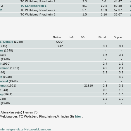
TC Wolfsberg Pforzheim 2
3:3
6:6
44:47
 2
TC Langenargen 1
5:1
10:4
69:48
 2
TC Wolfsberg Pforzheim 2
5:1
10:3
57:37
TC Wolfsberg Pforzheim 2
1:5
2:10
32:67
Nation
Info
SG
Einzel
Doppel
s, Donald
(1948)
COL*
-
-
1945)
SUI*
3:1
3:1
inz
(1948)
-
-
949)
1:5
3:1
(1948)
-
-
d
(1950)
2:4
1:2
ermann
(1951)
4:2
2:1
946)
2:3
3:2
er
(1948)
-
4:2
Roland
(1948)
-
-
rtmut
(1951)
21310
2:3
3:1
1943)
0:2
1:3
ng
(1947)
1:0
1:0
948)
1:2
1:0
(1948)
-
-
 Altersklasse(n) Herren 75.
 Meldung des TC Wolfsberg Pforzheim e.V. finden Sie
hier
.
internetgestützte Netzwerklösungen