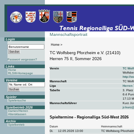
Mannschaftsportrait
Login
Home
>
TC Wolfsberg Pforzheim e.V. (21410)
Herren 75 II, Sommer 2026
Passwort vergessen?
Links
Verein
TC Wolf
Home
Wolfsbe
RLSW-Homepage
http://
Vereine
Mannschaft
TC Wolf
Liga
Herren 
Tabelle
3. Platz
6:4 Punk
Spieler
17:13 M
Spielersuche
Mannschaftsführer
Kurz Jü
Spielbetrieb 2026
jr.kurz
Damen/Herren
Altersklassen
Spieltermine - Regionalliga Süd-West 2026
Archiv
Spielbetrieb
Datum
Heimmannschaft
Di.
12.05.2026 13:00
TC Wolfsberg Pforzheim