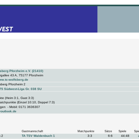
sberg Pforzheim e.V. (21410)
rgallee 43 A, 75177 Pforzheim
www.tc-wolfsberg.de
sberg Pforzheim 2
75 Südwest-Liga Gr. 038 SU
te (Heim 3:1, Gast 3:3)
atchpunkte (Einzel 10:10, Doppel 7:3)
rgen - Mobil: 0171 3636307
@outlook.de
Gastmannschaft
Matchpunkte
Sätze
Spiele
Spie
 2
TA TSV Waldenbuch 1
3:3
6:6
44:48