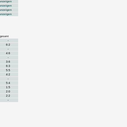
anzeigen
anzeigen
anzeigen
anzeigen
gesamt
-
6:2
-
4:6
-
3:6
6:3
5:5
4:2
-
5:4
1:5
2:0
2:2
-