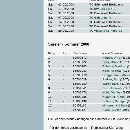
Datum
Heimmannschaft
Sa.
03.05.2008
TC Grün-Weiß Bellheim 1
Sa.
17.05.2008
TC BW Bad Ems 1
Sa.
31.05.2008
TC Grün-Weiß Bellheim 1
Sa.
07.06.2008
TC Geisenheim
Sa.
14.06.2008
TC Grün-Weiß Bellheim 1
Sa.
21.06.2008
TC Grün-Weiß Bellheim 1
Sa.
28.06.2008
TC Viktoria St.Ingbert 1
Spieler - Sommer 2008
Rang
LK
ID-Nummer
Name, Vorname
1
-
15900272
Heinze, Ulrich
(195
2
-
16100122
Burk, Bruno
(1961)
3
-
16300403
Rübens, Manfred
(1
4
-
16600033
Köck, Michael
(196
5
-
16700179
Brüggemann, Alex
6
-
16700029
Stelzer, Ralf
(1967)
7
-
16600180
Jäger, Harald
(1966
8
-
15351241
Götz, Albrecht
(195
9
-
15700170
Höhl, Günther
(1957
10
-
15800385
Kummler, Klaus
(19
11
-
15800436
Schmitt, Rüdiger
(1
12
-
16351169
Minners, Kai Uwe
(
13
-
15700427
Adam, Dieter
(1957
Die Bilanzen berücksichtigen alle Sommer 2008 Spiele der
Für den Inhalt verantwortlich: Regionalliga Süd-West