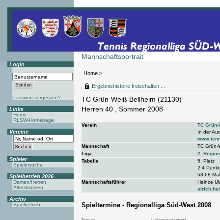
Mannschaftsportrait
Login
Home
>
Ergebnishistorie freischalten ...
Passwort vergessen?
TC Grün-Weiß Bellheim (21130)
Herren 40 , Sommer 2008
Links
Home
RLSW-Homepage
Verein
TC Grün-
Vereine
In der Au
www.tenn
Mannschaft
TC Grün-W
Liga
2. Region
Spieler
Tabelle
5. Platz
Spielersuche
2:4 Punkt
58:68 Mat
Spielbetrieb 2026
Damen/Herren
Mannschaftsführer
Heinze Ul
Altersklassen
ulrich.he
Archiv
Spieltermine - Regionalliga Süd-West 2008
Spielbetrieb