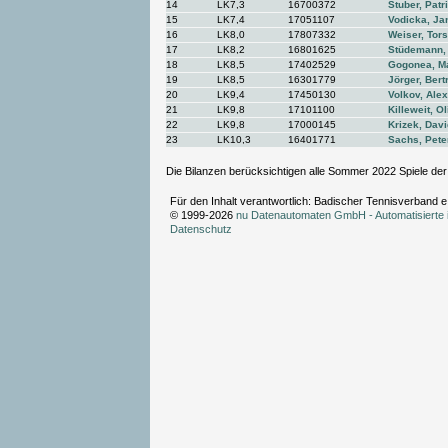
14
LK7,3
16700372
Stuber, Patr
15
LK7,4
17051107
Vodicka, Ja
16
LK8,0
17807332
Weiser, Tors
17
LK8,2
16801625
Stüdemann,
18
LK8,5
17402529
Gogonea, M
19
LK8,5
16301779
Jörger, Ber
20
LK9,4
17450130
Volkov, Ale
21
LK9,8
17101100
Killeweit, Ol
22
LK9,8
17000145
Krizek, Davi
23
LK10,3
16401771
Sachs, Pete
Die Bilanzen berücksichtigen alle Sommer 2022 Spiele der
Für den Inhalt verantwortlich: Badischer Tennisverband e
© 1999-2026
nu Datenautomaten GmbH - Automatisierte 
Datenschutz