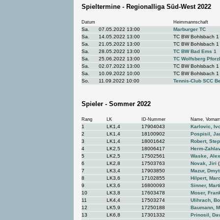
Spieltermine - Regionalliga Süd-West 2022
Datum
Heimmannschaft
Sa.
07.05.2022 13:00
Marburger TC
Sa.
14.05.2022 13:00
TC BW Bohlsbach 1
Sa.
21.05.2022 13:00
TC BW Bohlsbach 1
Sa.
28.05.2022 13:00
TC BW Bad Ems 1
Sa.
25.06.2022 13:00
TC Wolfsberg Pforz
Sa.
02.07.2022 13:00
TC BW Bohlsbach 1
Sa.
10.09.2022 10:00
TC BW Bohlsbach 1
So.
11.09.2022 10:00
Tennis-Club SCC Be
Spieler - Sommer 2022
Rang
LK
ID-Nummer
Name, Vorna
1
LK1,4
17904043
Karlovic, Iv
2
LK1,4
18100902
Pospisil, Ja
3
LK1,4
18001642
Robert, Ste
4
LK2,5
18006417
Herm-Zahla
5
LK2,5
17502561
Waske, Ale
6
LK2,8
17503763
Novak, Jiri
(
7
LK3,4
17903850
Mazur, Dmyt
8
LK3,6
17102855
Hilpert, Mar
9
LK3,6
16800093
Sinner, Mart
10
LK3,8
17603478
Moser, Fran
11
LK4,4
17503274
Ulihrach, B
12
LK5,9
17250188
Baumann, M
13
LK6,8
17301332
Prinosil, Da