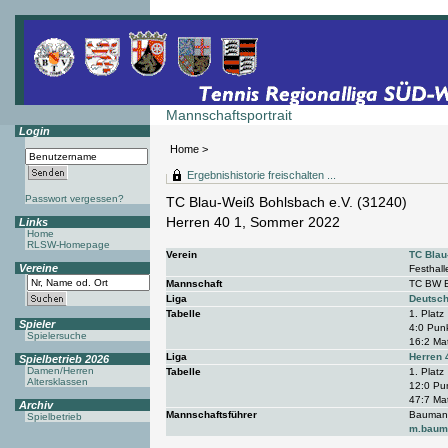
Mannschaftsportrait
Login
Home
>
Ergebnishistorie freischalten ...
Passwort vergessen?
TC Blau-Weiß Bohlsbach e.V. (31240)
Herren 40 1, Sommer 2022
Links
Home
RLSW-Homepage
Verein
TC Blau
Vereine
Festhall
Mannschaft
TC BW B
Liga
Deutsch
Tabelle
1. Platz
Spieler
4:0 Punk
Spielersuche
16:2 Mat
Liga
Herren 
Spielbetrieb 2026
Damen/Herren
Tabelle
1. Platz
Altersklassen
12:0 Pun
47:7 Mat
Archiv
Mannschaftsführer
Baumann
Spielbetrieb
m.baum