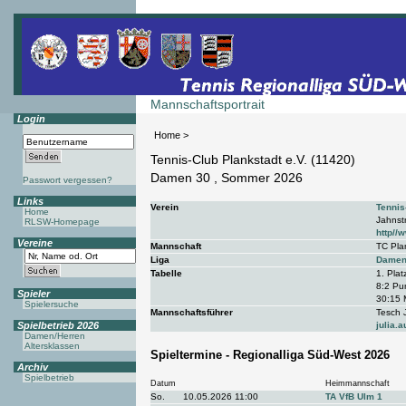
Mannschaftsportrait
Login
Home
>
Tennis-Club Plankstadt e.V. (11420)
Damen 30 , Sommer 2026
Passwort vergessen?
Links
Verein
Tennis
Home
Jahnst
RLSW-Homepage
http//
Vereine
Mannschaft
TC Pla
Liga
Damen 
Tabelle
1. Plat
8:2 Pu
Spieler
30:15 
Spielersuche
Mannschaftsführer
Tesch 
Spielbetrieb 2026
julia.
Damen/Herren
Altersklassen
Spieltermine - Regionalliga Süd-West 2026
Archiv
Spielbetrieb
Datum
Heimmannschaft
So.
10.05.2026 11:00
TA VfB Ulm 1