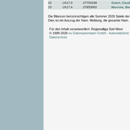
22
LK17,0
27753199
Guterl, Claud
23
LK17,4
27853002
Marcone, Ba
Die Bilanzen berücksichtigen alle Sommer 2026 Spiele de
Dies ist ein Auszug der Nam. Meldung, die gesamte Nam. 
Für den Inhalt verantwortlich: Regionalliga Süd-West
© 1999-2026
nu Datenautomaten GmbH - Automatisierte 
Datenschutz