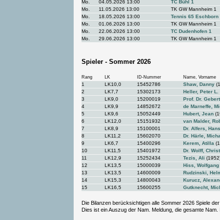
Mo.
04.05.2026 13:00
TC Bühl 1
Mo.
11.05.2026 13:00
TK GW Mannheim 1
Mo.
18.05.2026 13:00
Tennis 65 Eschborn
Mo.
01.06.2026 13:00
TK GW Mannheim 1
Mo.
22.06.2026 13:00
TC Dudenhofen 1
Mo.
29.06.2026 13:00
TK GW Mannheim 1
Spieler - Sommer 2026
Rang
LK
ID-Nummer
Name, Vorname
1
LK10,0
15452786
Shaw, Danny
(1
2
LK7,7
15302173
Heller, Peter L.
3
LK9,0
15200019
Prof. Dr. Geber
4
LK9,9
14852672
de Marneffe, Mi
5
LK9,6
15052449
Hubert, Jean
(1
6
LK12,0
15151932
van Malder, Ro
7
LK8,9
15100001
Dr. Alfers, Ha
8
LK11,2
15602070
Dr. Härle, Mich
9
LK6,7
15400296
Kerem, Atilla
(1
10
LK11,5
15401972
Dr. Wolff, Chris
11
LK12,9
15252434
Tezis, Ali
(1952
12
LK13,5
15000039
Hiss, Wolfgang
13
LK13,5
14600009
Rudzinski, Hel
14
LK15,3
14800043
Kurucz, Alexan
15
LK16,5
15600255
Gutknecht, Mic
Die Bilanzen berücksichtigen alle Sommer 2026 Spiele der
Dies ist ein Auszug der Nam. Meldung, die gesamte Nam.