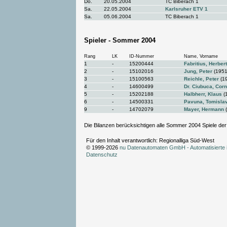
Do.
20.05.2004
TC Biberach 1
Sa.
22.05.2004
Karlsruher ETV 1
Sa.
05.06.2004
TC Biberach 1
Spieler - Sommer 2004
Rang
LK
ID-Nummer
Name, Vorname
1
-
15200444
Fabritius, Herbert
2
-
15102016
Jung, Peter
(1951
3
-
15100563
Reichle, Peter
(1
4
-
14600499
Dr. Ciubuca, Corn
5
-
15202188
Halbherr, Klaus
(
6
-
14500331
Pavuna, Tomisla
9
-
14702079
Mayer, Hermann
(
Die Bilanzen berücksichtigen alle Sommer 2004 Spiele der
Für den Inhalt verantwortlich: Regionalliga Süd-West
© 1999-2026
nu Datenautomaten GmbH - Automatisierte 
Datenschutz