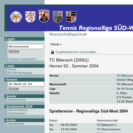
Mannschaftsportrait
Login
Home
>
Ergebnishistorie freischalten ...
Passwort vergessen?
TC Biberach (20561)
Herren 50 , Sommer 2004
Links
Home
RLSW-Homepage
Verein
TC Biberac
Vereine
Grüner Weg
Mannschaft
TC Biberac
Liga
He 50 Grup
Tabelle
6. Platz
Spieler
0:5 Punkte
Spielersuche
13:32 Matc
Spielbetrieb 2026
Damen/Herren
Spieltermine - Regionalliga Süd-West 2004
Altersklassen
Archiv
Datum
Heimmannschaft
Spielbetrieb
Sa.
08.05.2004
TC Biberach 1
Sa.
15.05.2004
TC Rüsselsheim