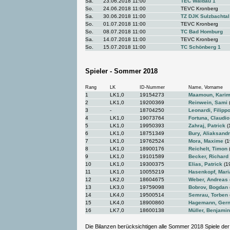
Sa.
23.06.2018 11:00
TEC Waldau 1
So.
24.06.2018 11:00
TEVC Kronberg
Sa.
30.06.2018 11:00
TZ DJK Sulzbachtal
So.
01.07.2018 11:00
TEVC Kronberg
So.
08.07.2018 11:00
TC Bad Homburg
Sa.
14.07.2018 11:00
TEVC Kronberg
So.
15.07.2018 11:00
TC Schönberg 1
Spieler - Sommer 2018
Rang
LK
ID-Nummer
Name, Vorname
1
LK1,0
19154273
Maamoun, Kari
2
LK1,0
19200369
Reinwein, Sami
3
-
18704250
Leonardi, Filipp
4
LK1,0
19073764
Fortuna, Claudio
5
LK1,0
19950393
Zahraj, Patrick
(
6
LK1,0
18751349
Bury, Aliaksandr
7
LK1,0
19762524
Mora, Maxime
(1
8
LK1,0
18900176
Reichelt, Timon
9
LK1,0
19101589
Becker, Richard
10
LK1,0
19300375
Elias, Patrick
(1
11
LK1,0
10055219
Hasenkopf, Mari
12
LK2,0
18604675
Weber, Andreas
13
LK3,0
19759098
Bobrov, Bogdan
14
LK4,0
19500514
Semrau, Torben
15
LK4,0
18900860
Hagemann, Gern
16
LK7,0
18600138
Müller, Benjamin
Die Bilanzen berücksichtigen alle Sommer 2018 Spiele der