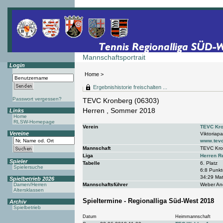
Mannschaftsportrait
Login
Home
>
Ergebnishistorie freischalten ...
Passwort vergessen?
TEVC Kronberg (06303)
Herren , Sommer 2018
Links
Home
RLSW-Homepage
Verein
TEVC Kro
Vereine
Viktoriap
www.tevc
Mannschaft
TEVC Kro
Liga
Herren R
Spieler
Tabelle
6. Platz
Spielersuche
6:8 Punkt
34:29 Mat
Spielbetrieb 2026
Damen/Herren
Mannschaftsführer
Weber An
Altersklassen
Spieltermine - Regionalliga Süd-West 2018
Archiv
Spielbetrieb
Datum
Heimmannschaft