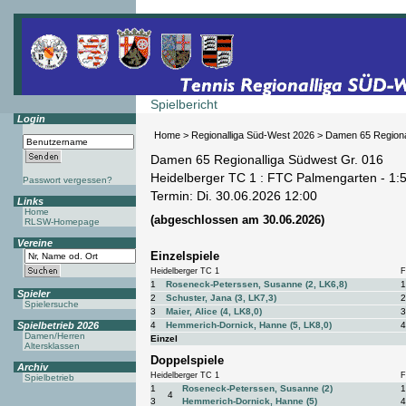
Spielbericht
Login
Home
>
Regionalliga Süd-West 2026
>
Damen 65 Regiona
Damen 65 Regionalliga Südwest Gr. 016
Heidelberger TC 1 : FTC Palmengarten - 1:5
Passwort vergessen?
Termin: Di. 30.06.2026 12:00
Links
Home
(abgeschlossen am 30.06.2026)
RLSW-Homepage
Vereine
Einzelspiele
Heidelberger TC 1
F
1
Roseneck-Peterssen, Susanne (2, LK6,8)
1
Spieler
2
Schuster, Jana (3, LK7,3)
2
Spielersuche
3
Maier, Alice (4, LK8,0)
3
Spielbetrieb 2026
4
Hemmerich-Dornick, Hanne (5, LK8,0)
4
Damen/Herren
Einzel
Altersklassen
Doppelspiele
Archiv
Heidelberger TC 1
F
Spielbetrieb
1
Roseneck-Peterssen, Susanne (2)
1
4
3
Hemmerich-Dornick, Hanne (5)
4