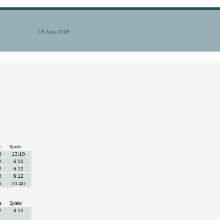
08 Aug. 2026
e
Spiele
0
13:10
2
6:12
2
6:12
2
6:12
6
31:46
e
Spiele
2
3:12