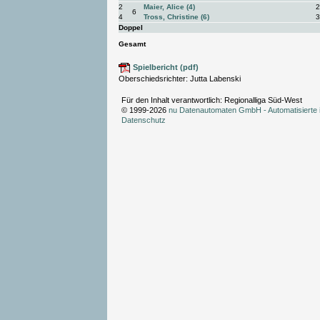
2
Maier, Alice (4)
2
6
4
Tross, Christine (6)
3
Doppel
Gesamt
Spielbericht (pdf)
Oberschiedsrichter: Jutta Labenski
Für den Inhalt verantwortlich: Regionalliga Süd-West
© 1999-2026
nu Datenautomaten GmbH - Automatisierte 
Datenschutz