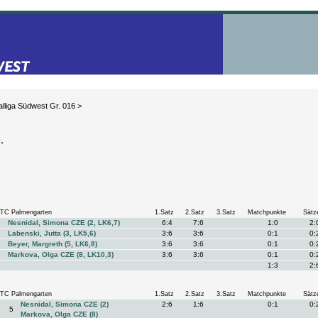
lliga Südwest Gr. 016
>
,
TC Palmengarten
1.Satz
2.Satz
3.Satz
Matchpunkte
Sätz
Nesnidal, Simona CZE (2, LK6,7)
6:4
7:6
1:0
2:
Labenski, Jutta (3, LK5,6)
3:6
3:6
0:1
0:
Beyer, Margreth (5, LK6,8)
3:6
3:6
0:1
0:
Markova, Olga CZE (8, LK10,3)
3:6
3:6
0:1
0:
1:3
2:
TC Palmengarten
1.Satz
2.Satz
3.Satz
Matchpunkte
Sätz
Nesnidal, Simona CZE (2)
2:6
1:6
0:1
0:
5
Markova, Olga CZE (8)