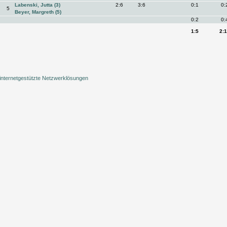
Labenski, Jutta (3)
2:6
3:6
0:1
0:
5
Beyer, Margreth (5)
0:2
0:
1:5
2:
internetgestützte Netzwerklösungen