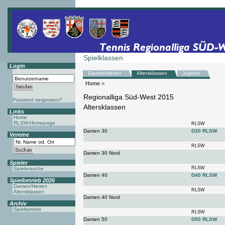
Spielklassen
Login
Damen/Herren
Altersklassen
Jugend
Home
>
Regionalliga Süd-West 2015
Passwort vergessen?
Altersklassen
Links
Home
RLSW-Homepage
RLSW
Damen 30
D30 RLSW
Vereine
RLSW
Damen 30 Nord
Spieler
RLSW
Spielersuche
Damen 40
D40 RLSW
Spielbetrieb 2026
Damen/Herren
RLSW
Altersklassen
Damen 40 Nord
Archiv
Spielbetrieb
RLSW
Damen 50
D50 RLSW