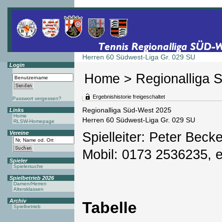
Herren 60 Südwest-Liga Gr. 029 SU
Login
Home
>
Regionalliga 
Ergebnishistorie freigeschaltet
Passwort vergessen?
Regionalliga Süd-West 2025
Links
Home
Herren 60 Südwest-Liga Gr. 029 SU
RLSW-Homepage
Vereine
Spielleiter: Peter Beck
Mobil: 0173 2536235, 
Spieler
Spielersuche
Spielbetrieb 2026
Damen/Herren
Altersklassen
Archiv
Tabelle
Spielbetrieb