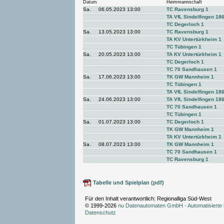
Datum
Heimmannschaft
Sa.
06.05.2023 13:00
TC Ravensburg 1
TA VfL Sindelfingen 18
TC Degerloch 1
Sa.
13.05.2023 13:00
TC Ravensburg 1
TA KV Untertürkheim 1
TC Tübingen 1
Sa.
20.05.2023 13:00
TA KV Untertürkheim 1
TC Degerloch 1
TC 70 Sandhausen 1
Sa.
17.06.2023 13:00
TK GW Mannheim 1
TC Tübingen 1
TA VfL Sindelfingen 18
Sa.
24.06.2023 13:00
TA VfL Sindelfingen 18
TC 70 Sandhausen 1
TC Tübingen 1
Sa.
01.07.2023 13:00
TC Degerloch 1
TK GW Mannheim 1
TA KV Untertürkheim 1
Sa.
08.07.2023 13:00
TK GW Mannheim 1
TC 70 Sandhausen 1
TC Ravensburg 1
Tabelle und Spielplan (pdf)
Für den Inhalt verantwortlich: Regionalliga Süd-West
© 1999-2026
nu Datenautomaten GmbH - Automatisierte 
Datenschutz