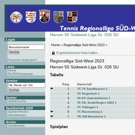
Herren 55 Südwest-Liga Gr. 026 SU
Login
Home
>
Regionalliga Süd-West 2023
>
Ergebnishistorie freischalten ...
Passwort vergessen?
Regionalliga Süd-West 2023
Herren 55 Südwest-Liga Gr. 026 SU
Links
Home
RLSW-Homepage
Tabelle
Vereine
Rang
Mannschaft
1
TC 70 Sandhausen 1
2
TC Degerloch 1
Spieler
3
TA KV Untertürkheim 1
Spielersuche
4
TA VfL Sindelfingen 1862 1
5
TC Tübingen 1
Spielbetrieb 2026
Damen/Herren
6
TC Ravensburg 1
Altersklassen
7
TK GW Mannheim 1
Archiv
Spielbetrieb
Spielplan