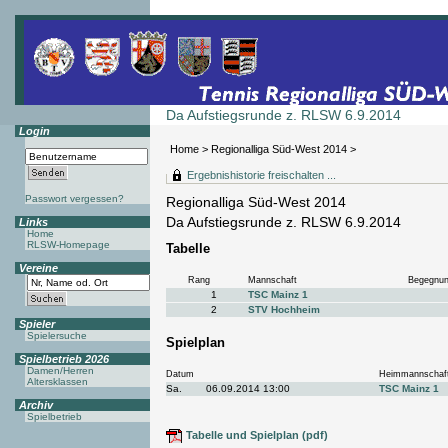
Da Aufstiegsrunde z. RLSW 6.9.2014
Login
Home
>
Regionalliga Süd-West 2014
>
Ergebnishistorie freischalten ...
Passwort vergessen?
Regionalliga Süd-West 2014
Da Aufstiegsrunde z. RLSW 6.9.2014
Links
Home
RLSW-Homepage
Tabelle
Vereine
Rang
Mannschaft
Begegnu
1
TSC Mainz 1
2
STV Hochheim
Spieler
Spielersuche
Spielplan
Spielbetrieb 2026
Damen/Herren
Datum
Heimmannschaf
Altersklassen
Sa.
06.09.2014 13:00
TSC Mainz 1
Archiv
Spielbetrieb
Tabelle und Spielplan (pdf)